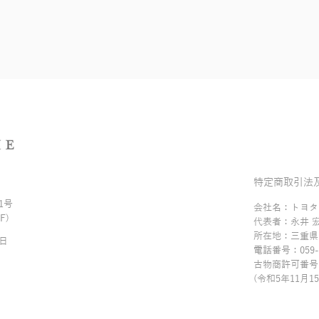
特定商取引法
1号
会社名：トヨタ
F)
代表者：永井 
所在地：三重県
曜日
電話番号：059-3
古物商許可番号：
(令和5年11月1