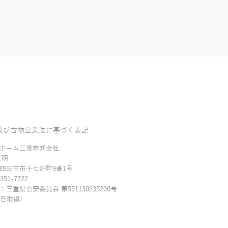
及び古物営業法に基づく表記
ホーム三重株式会社
宏明
四日市市十七軒町9番1号
51-7722
三重県公安委員会 第551130235200号
5日取得)