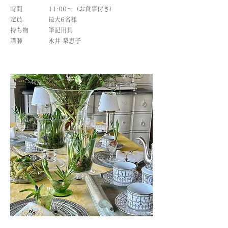
時間
11:00～（お食事付き）
​定員
最大6名様
​持ち物
​筆記用具
​講師
​永井 梨恵子