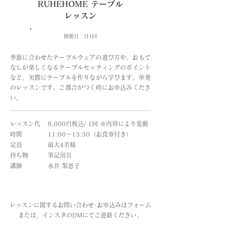
RUHEHOME テーブル
レッスン
開催日：月1回
​季節に合わせたテーブルウェアの選び方や、おもて
なしが楽しくなるテーブルセッティングのポイント
など、実際にテーブルを作りながら学びます。単発
のレッスンです。ご都合がつく時にお申込みくださ
い。
レッスン代
8,000円税込/ 1回 ※内容により変動
時間
11:00～13:30（お食事付き）
定員
最大4名様
​持ち物
​筆記用具
​講師
​永井 梨恵子
​レッスンに関するお問い合わせ･お申込みはフォーム
または、インスタのDMにてご連絡ください。