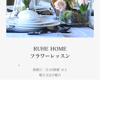
RUHE HOME
​フラワーレッスン
開催日：月1回開催 ※土
曜日又は日曜日
季節のお花を使用して、ブーケ作りやアレンジメン
トを楽しむレッスンです。レッスン後にはティータ
イムがございます。
レッスン代
7,500円税込/ 1回
時間
1時間半/ 1回
持ち物
なし
​講師
​永井 梨恵子